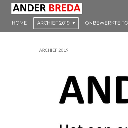
Ga
direct
naar
HOME
ARCHIEF 2019
ONBEWERKTE FO
de
hoofdinhoud
ARCHIEF 2019