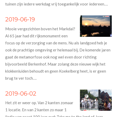
tuinen zijn iedere werkdag vrij toegankelijk voor íedereen….
2019-06-19
Mooie vergezichten boven het Markdal?
Al 65 jaar had dit rijksmonument een
focus op de verzorging van de mens. Nu als landgoed heb je
ook de prachtige omgeving er helemaal bij. De komende jaren
gaat de metamorfose ook nog wel even door richting
bijvoorbeeld Berkenhof. Maar zolang deze nieuwe wijk het
klokkenluiden behoudt en geen Koekelberg heet, is er geen
brug te ver toch….
2019-06-02
Het zit er weer op. Van 2 kanten zomaar
1 locatie. En van 2 kanten zo maar 1
liedje van exact 100 jaar oud: Take me to the land of Jazz .