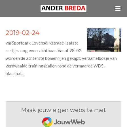
Ga
direct
naar
de
2019-02-24
hoofdinhoud
vm Sportpark Lovensdijkstraat: laatste
restjes nog even zichtbaar. Vanaf 28-02
worden de achterste bomenrijen gekapt: verzamelbosje van
verdwaalde trainingsballen rond de vermaarde WDS-
blaashal…
Maak jouw eigen website met
JouwWeb