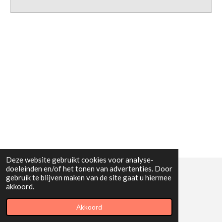
Deze website gebruikt cookies voor analyse-
doeleinden en/of het tonen van advertenties. Door
gebruik te blijven maken van de site gaat u hiermee
© 2019 - 2026 ANDERBREDA
akkoord.
Powered by
JouwWeb
Akkoord