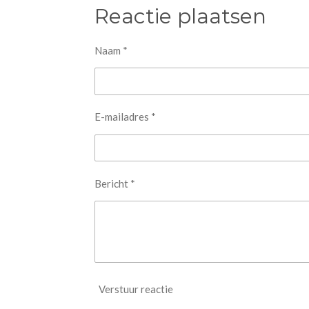
e
l
r
Reactie plaatsen
n
e
Naam *
E-mailadres *
Bericht *
Verstuur reactie