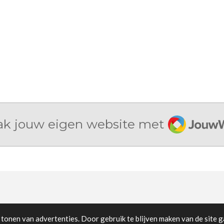
JouwWe
k jouw eigen website met
tonen van advertenties. Door gebruik te blijven maken van de site g