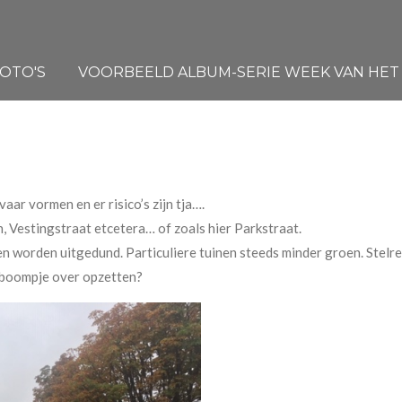
OTO'S
VOORBEELD ALBUM-SERIE WEEK VAN HET W
aar vormen en er risico’s zijn tja….
, Vestingstraat etcetera… of zoals hier Parkstraat.
n worden uitgedund. Particuliere tuinen steeds minder groen. Stelr
 boompje over opzetten?