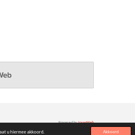
b
Powered by
JouwWeb
aat u hiermee akkoord.
Akkoord