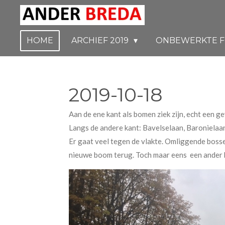
Ga
direct
naar
HOME
ARCHIEF 2019
ONBEWERKTE F
de
hoofdinhoud
2019-10-18
Aan de ene kant als bomen ziek zijn, echt een gev
Langs de andere kant: Bavelselaan, Baronielaan
Er gaat veel tegen de vlakte. Omliggende bosse
nieuwe boom terug. Toch maar eens een ander