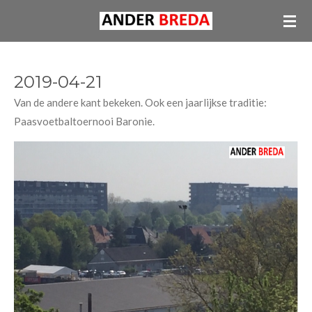
Ga
direct
naar
de
2019-04-21
hoofdinhoud
Van de andere kant bekeken. Ook een jaarlijkse traditie:
Paasvoetbaltoernooi Baronie.