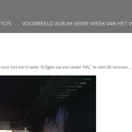
TO'S
VOORBEELD ALBUM-SERIE WEEK VAN HET WA
 voor het eerst weer. Krijgen we een ander NAC te zien dit seizoen….