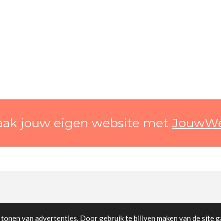
ak jouw eigen website met
JouwW
tonen van advertenties. Door gebruik te blijven maken van de site g