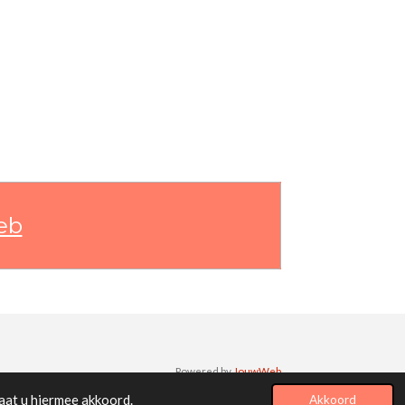
eb
Powered by
JouwWeb
aat u hiermee akkoord.
Akkoord