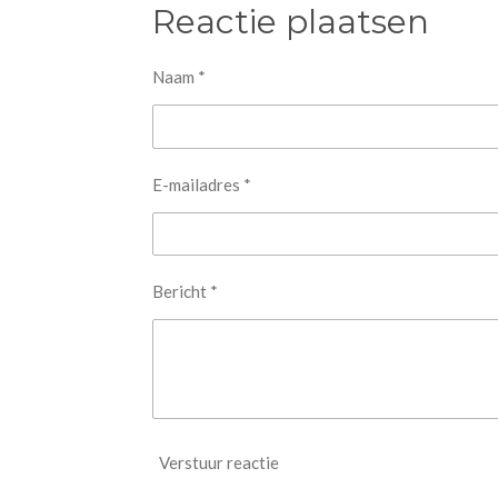
e
l
r
Reactie plaatsen
n
e
Naam *
E-mailadres *
Bericht *
Verstuur reactie