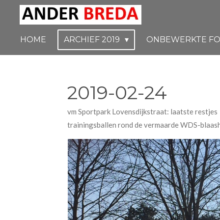
Ga
direct
naar
HOME
ARCHIEF 2019
ONBEWERKTE FO
de
hoofdinhoud
2019-02-24
vm Sportpark Lovensdijkstraat: laatste restje
trainingsballen rond de vermaarde WDS-blaas