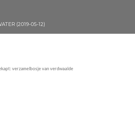
TER (2019-05-12)
gekapt: verzamelbosje van verdwaalde