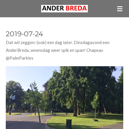
Ga
direct
naar
de
2019-07-24
hoofdinhoud
Dat wil zeggen: (ook) een dag later. Dinsdagavond een
AnderBreda, woensdag weer spik en span! Chapeau
@PalmParkies