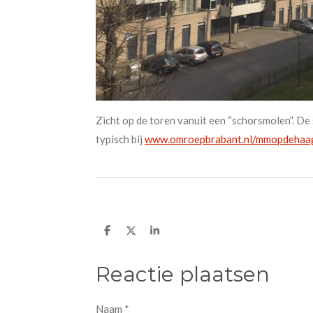
Zicht op de toren vanuit een “schorsmolen”. De
typisch bij
www.omroepbrabant.nl/mmopdehaag
D
D
S
e
e
h
l
e
a
e
l
r
Reactie plaatsen
n
e
Naam *