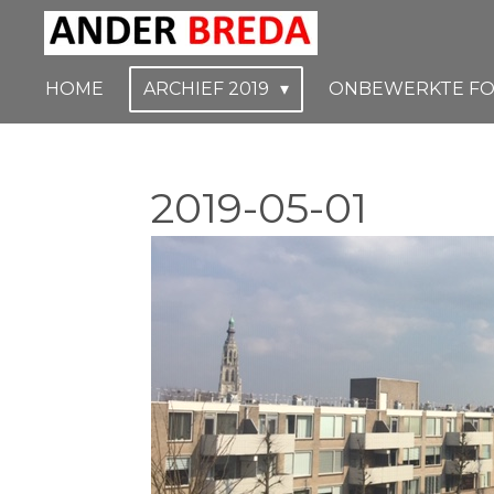
Ga
direct
naar
HOME
ARCHIEF 2019
ONBEWERKTE FO
de
hoofdinhoud
2019-05-01