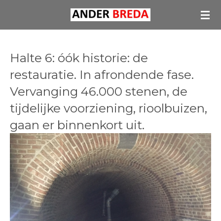
Ga
direct
naar
de
Halte 6: óók historie: de
hoofdinhoud
restauratie. In afrondende fase.
Vervanging 46.000 stenen, de
tijdelijke voorziening, rioolbuizen,
gaan er binnenkort uit.