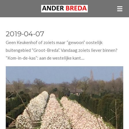
Ga
direct
naar
de
2019-04-07
hoofdinhoud
Geen Keukenhof of zoiets maar “gewoon” oostelijk
buitengebied “Groot-Breda”. Vandaag zoiets liever binnen?
“Kom-in-de-kas”: aan de westelijke kant....