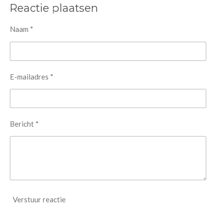
e
l
r
e
Reactie plaatsen
n
e
n
Naam *
E-mailadres *
Bericht *
Verstuur reactie