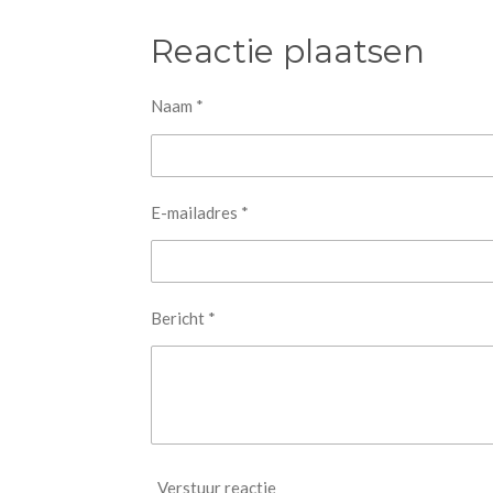
e
e
h
l
e
a
e
l
r
Reactie plaatsen
n
e
Naam *
E-mailadres *
Bericht *
Verstuur reactie