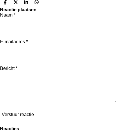
D
D
S
D
e
e
h
e
Reactie plaatsen
l
e
a
l
Naam *
e
l
r
e
n
e
n
E-mailadres *
Bericht *
Verstuur reactie
Reacties