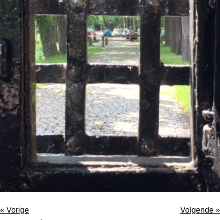
«
Vorige
Volgende
»