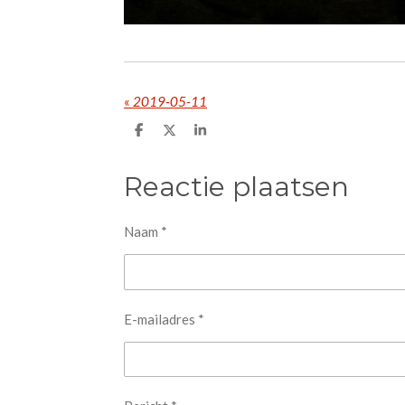
«
2019-05-11
D
D
S
e
e
h
l
e
a
e
l
r
Reactie plaatsen
n
e
Naam *
E-mailadres *