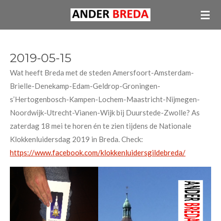
Ga
direct
naar
de
2019-05-15
hoofdinhoud
Wat heeft Breda met de steden Amersfoort-Amsterdam-
Brielle-Denekamp-Edam-Geldrop-Groningen-
s’Hertogenbosch-Kampen-Lochem-Maastricht-Nijmegen-
Noordwijk-Utrecht-Vianen-Wijk bij Duurstede-Zwolle? As
zaterdag 18 mei te horen én te zien tijdens de Nationale
Klokkenluidersdag 2019 in Breda. Check:
https://www.facebook.com/klokkenluidersgildebreda/